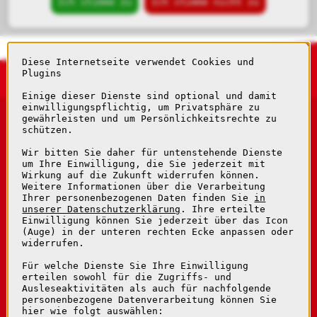
Diese Internetseite verwendet Cookies und
Plugins
Einige dieser Dienste sind optional und damit
einwilligungspflichtig, um Privatsphäre zu
gewährleisten und um Persönlichkeitsrechte zu
schützen.
Wir bitten Sie daher für untenstehende Dienste
um Ihre Einwilligung, die Sie jederzeit mit
Wirkung auf die Zukunft widerrufen können.
Seniorenresidenz Mosetal
Weitere Informationen über die Verarbeitung
Moselweißer Straße 123-125
Ihrer personenbezogenen Daten finden Sie
in
56073 Koblenz
unserer Datenschutzerklärung
. Ihre erteilte
Einwilligung können Sie jederzeit über das Icon
(Auge) in der unteren rechten Ecke anpassen oder
Telefon: 0261 / 94 28 0
widerrufen.
Telefax: 0261 / 94 28 511
Für welche Dienste Sie Ihre Einwilligung
info@seniorenresidenz-moseltal.de
erteilen sowohl für die Zugriffs- und
www.seniorenresidenz-moseltal.de
Ausleseaktivitäten als auch für nachfolgende
personenbezogene Datenverarbeitung können Sie
hier wie folgt auswählen: