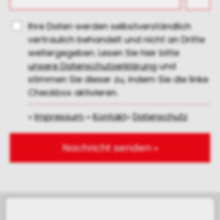
Ihre Daten werden selbstverständlich
vertraulich behandelt und nicht an Dritte
weitergegeben. Lesen Sie hier bitte
unsere Datenschutzerklärung
und
stimmen Sie dieser zu, indem Sie die linke
Checkbox aktivieren.
»
Impressum
»
Kontakt
»
Datenschutz