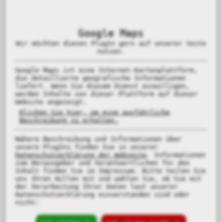
Google Maps
Wir möchten dieses PlugIn gern auf unserer Seite
nutzen.
Google Maps ist eine Internet-Kartenplattform,
die detaillierte geografische Informationen
liefert. Wenn Sie diesem Dienst einwilligen,
werden Inhalte von dieser Plattform auf dieser
Website angezeigt.
Klicken Sie hier, um eine ausführliche
Beschreibung zu erhalten.
Nähere Beschreibung und Informationen über
unsere PlugIns finden Sie in unserer
Datenschutzerklärung der Webseite
. Informationen
zum Herausgeber und Verantwortlichen für den
Inhalt finden Sie im Impressum. Bitte teilen Sie
uns Ihren Willen mit und wählen Sie, ob Sie mit
der Verarbeitung Ihrer Daten laut unserer
Datenschutzerklärung einverstanden sind oder
nicht: