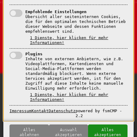
Empfohlende Einstellungen
Übersicht aller seiteninternen Cookies,
Einrichtung
die für den optimalen technischen Betrieb
Pflege
dieser Webseite und dessen Funktionen
Wohnen
empfehlenswert sind.
Service
1 Dienste, hier klicken für mehr
Informationen!
Jobs
Kontakt
Plugins
Inhalte von externen Anbietern, wie z.B.
Videoplattformen, Kartendiensten und
Social-Media-Plattformen werden
standardmäßig blockiert. Wenn externe
Services akzeptiert werden, ist für den
Zugriff auf diese Inhalte keine manuelle
Seniorenresidenz Moseltal GmbH & Co. KG
Einwilligung mehr erforderlich.
1 Dienste, hier klicken für mehr
Startseite
|
Datenschutz
|
Impressum
|
Kontakt
|
Informationen!
Hinweisgeberplattform
Impressum
Kontakt
Datenschutz
powered by fsmCMP -
© 2025 - Seniorenresidenz Moseltal GmbH & Co. KG - Alle
2.2
Rechte vorbehalten
designed by future-set mediadesign
Alles
Auswahl
Alles
ablehnen
akzeptieren
akzeptieren