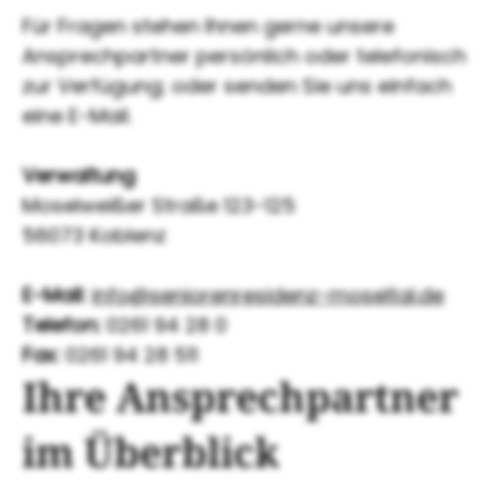
Für Fragen stehen Ihnen gerne unsere
Ansprechpartner persönlich oder telefonisch
zur Verfügung; oder senden Sie uns einfach
eine E-Mail.
Verwaltung
Moselweißer Straße 123-125
56073 Koblenz
E-Mail:
info@seniorenresidenz-moseltal.de
Telefon:
0261 94 28 0
Fax:
0261 94 28 511
Ihre Ansprechpartner
im Überblick