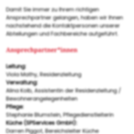
Damit Sie immer zu Ihrem richtigen
Ansprechpartner gelangen, haben wir Ihnen
nachstehend die Kontaktpersonen unserer
Abteilungen und Fachbereiche aufgeführt.
Ansprechpartner*innen
Leitung:
Viola Mathy, Residenzleitung
Verwaltung:
Alina Kolb, Assistentin der Residenzleitung /
Bewohnerangelegenheiten
Pflege:
Stephanie Blumstein, Pflegedienstleiterin
Küche (SPServices GmbH):
Darren Piggot, Bereichsleiter Küche