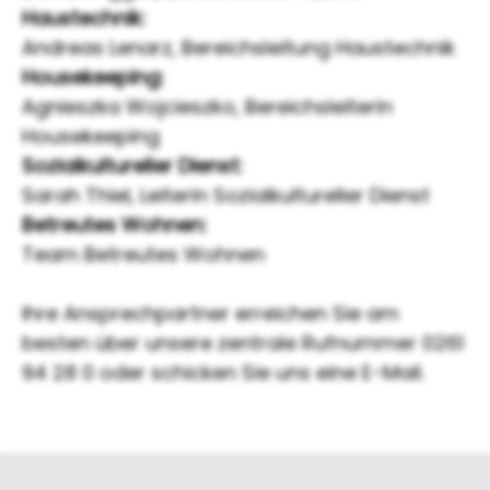
Haustechnik:
Andreas Lenarz, Bereichsleitung Haustechnik
Housekeeping:
Agnieszka Wojcieszko, Bereichsleiterin
Housekeeping
Sozialkultureller Dienst:
Sarah Thiel, Leiterin Sozialkultureller Dienst
Betreutes Wohnen:
Team Betreutes Wohnen
Ihre Ansprechpartner erreichen Sie am
besten über unsere zentrale Rufnummer 0261
94 28 0 oder schicken Sie uns eine E-Mail.