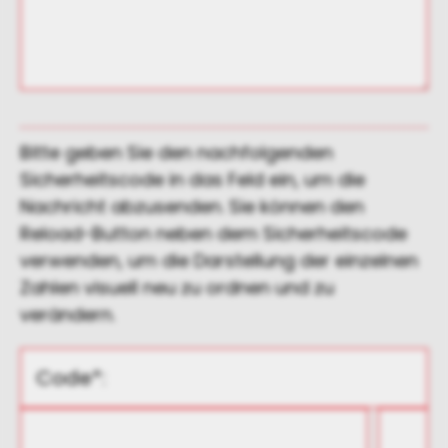
Bitte geben Sie den nachfolgenden
Sicherheitscode in das Feld ein, um die
Nachricht abzusenden. Sie können den
Reload-Button neben dem Sicherheitscode
verwenden, um die Darstellung der einzelnen
Zahlen visuell neu zu ordnen und zu
verändern.