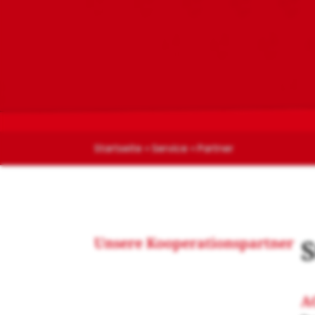
Startseite
»
Service
»
Partner
Unsere Kooperationspartner
S
A