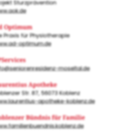
ojekt Sturzprävention
ww.aok.de
d Optimum
e Praxis für Physiotherapie
ww.ad-optimum.de
PServices
fo@seniorenresidenz-moseltal.de
aurentius Apotheke
blenzer Str. 87, 56073 Koblenz
w.laurentius-apotheke-koblenz.de
oblenzer Bündnis für Familie
w.familienbuendnis.koblenz.de