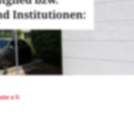
d Institutionen:
te e.V.