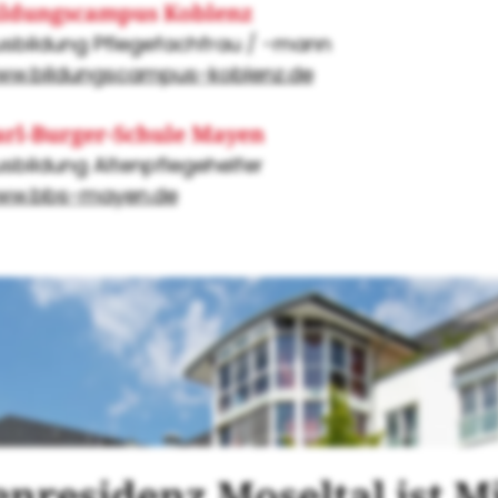
ildungscampus Koblenz
sbildung Pflegefachfrau / -mann
ww.bildungscampus-koblenz.de
arl-Burger-Schule Mayen
sbildung Altenpflegehelfer
ww.bbs-mayen.de
enresidenz Moseltal ist Mi