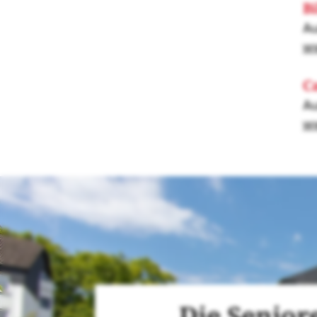
B
Au
w
C
Au
w
Die Senior