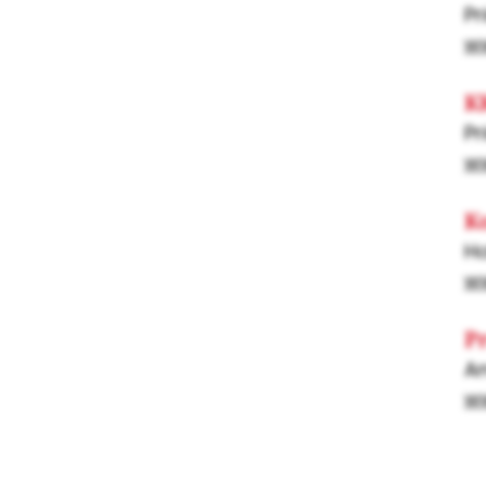
Pr
ww
K
Pr
w
Ko
Ho
ww
Pr
Am
ww