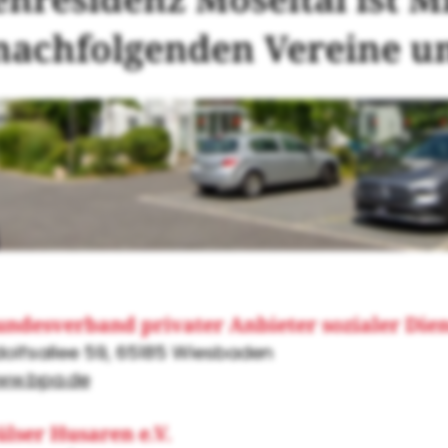
 nachfolgenden Vereine un
ndesverband privater Anbieter sozialer Diens
olfsallee 59, 65185 Wiesbaden
ww.bpa.de
lser Husaren e.V.