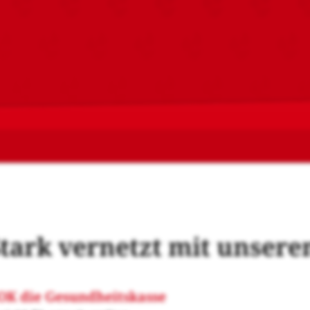
tark vernetzt mit unsere
OK die Gesundheitskasse