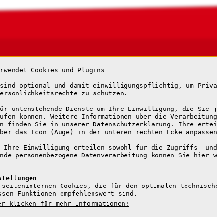
Seniorenresidenz Mosetal
rwendet Cookies und Plugins
Moselweißer Straße 123-125
56073 Koblenz
sind optional und damit einwilligungspflichtig, um Priva
ersönlichkeitsrechte zu schützen.
Telefon: 0261 / 94 28 0
Telefax: 0261 / 94 28 511
ür untenstehende Dienste um Ihre Einwilligung, die Sie j
ufen können. Weitere Informationen über die Verarbeitung
info@seniorenresidenz-moselt
en finden Sie
in unserer Datenschutzerklärung
. Ihre ertei
www.seniorenresidenz-moselta
ber das Icon (Auge) in der unteren rechten Ecke anpassen
 Ihre Einwilligung erteilen sowohl für die Zugriffs- und
nde personenbezogene Datenverarbeitung können Sie hier w
stellungen
Einrichtung
Pflege
Wohnen
Service
Jobs
Kontakt
 seiteninternen Cookies, die für den optimalen technisch
ssen Funktionen empfehlenswert sind.
er klicken für mehr Informationen!