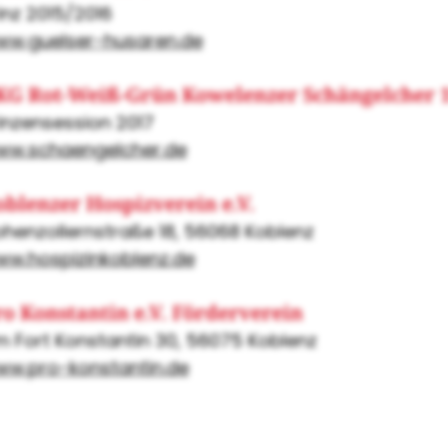
inz 2015/2016
w.guelser-husaren.de
KG Rot-Weiß-Grün Kowelenzer Schängelcher 19
inzensession 2017
ww.schaengelcher.de
blenzer Hospizverein e.V.
henzollernstraße 18, 56068 Koblenz
w.hospizinkoblenz.de
o Konstantin e.V. Förderverein
 Fort Konstantin 30, 56075 Koblenz
w.pro-konstantin.de