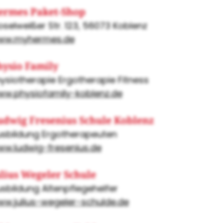
ermes Paket-Shop
selweißer Str. 123, 56073 Koblenz
ww.myhermes.de
hysio Family
ysiotherapie Ergotherapie Fitness
w.physiofamily-koblenz.de
udwig Fresenius Schule Koblenz
sbildung Ergotherapeuten
w.ludwig-fresenius.de
lius Wegeler Schule
sbildung Altenpflegehelfer
w.julius-wegeler-schulde.de