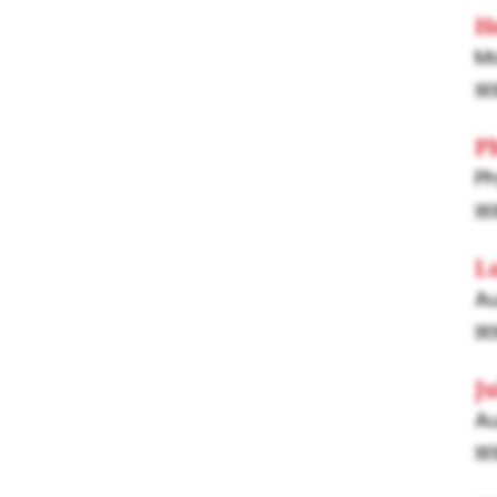
H
Mo
w
P
Ph
ww
L
Au
ww
Ju
Au
ww