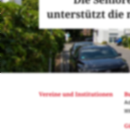
unterstützt die
Vereine und Institutionen
Bu
Ad
w
Gü