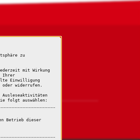
tsphäre zu
ederzeit mit Wirkung
 Ihrer
al.de
lte Einwilligung
l.de
 oder widerrufen.
 Ausleseaktivitäten
ie folgt auswählen:
en Betrieb dieser