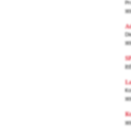
Pr
w
A
Di
w
S
in
L
Ko
ww
K
ww